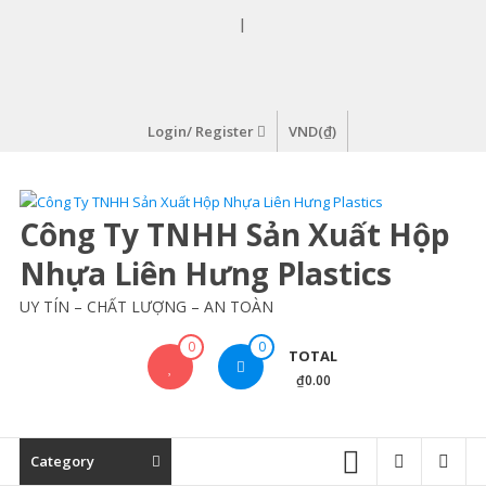
Skip
|
to
content
Login/ Register
VND(₫)
Công Ty TNHH Sản Xuất Hộp
Nhựa Liên Hưng Plastics
UY TÍN – CHẤT LƯỢNG – AN TOÀN
0
0
TOTAL
₫0.00
Category