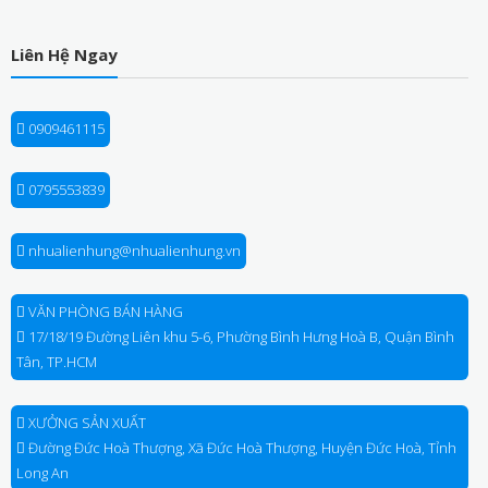
Liên Hệ Ngay
0909461115
0795553839
nhualienhung@nhualienhung.vn
VĂN PHÒNG BÁN HÀNG
17/18/19 Đường Liên khu 5-6, Phường Bình Hưng Hoà B, Quận Bình
Tân, TP.HCM
XƯỞNG SẢN XUẤT
Đường Đức Hoà Thượng, Xã Đức Hoà Thượng, Huyện Đức Hoà, Tỉnh
Long An